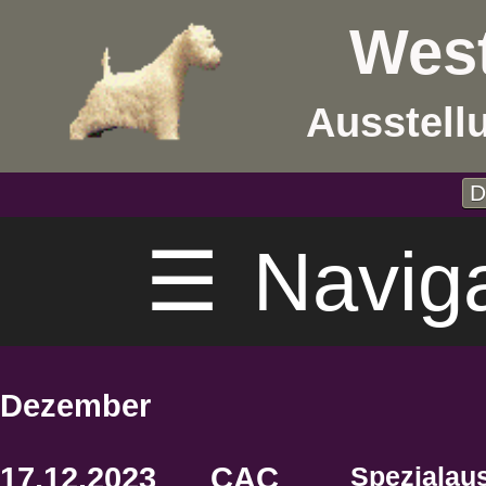
West
Ausstell
D
☰
Navig
Dezember
17.12.2023
CAC
Spezialaus