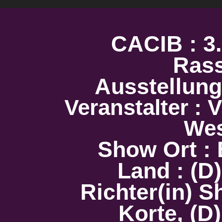
CACIB : 3.
Ras
Ausstellu
Veranstalter :
We
Show Ort :
Land : (D
Richter(in) S
Korte, (D