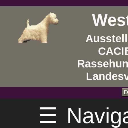
West
Ausstel
CACIB
Rassehun
Landes
D
☰
Navig