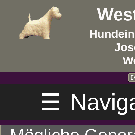
West
Hundein
Jos
W
D
☰
Navig