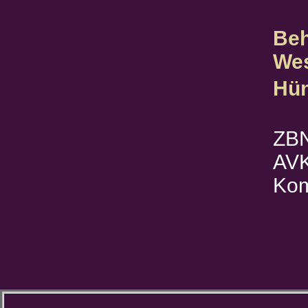
Beh
We
Hün
ZBN
AVK
Kom