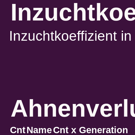
Inzuchtkoe
Inzuchtkoeffizient 
Ahnenverlu
Cnt
Name
Cnt x Generation