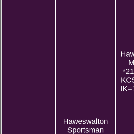
Haw
M
*21
KC
IK=
Haweswalton
Sportsman