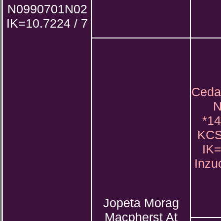
N0990701N02
IK=10.7224 / 7
Cedar
N
*14
KCS
IK=
Inzu
Jopeta Morag
Macpherst At