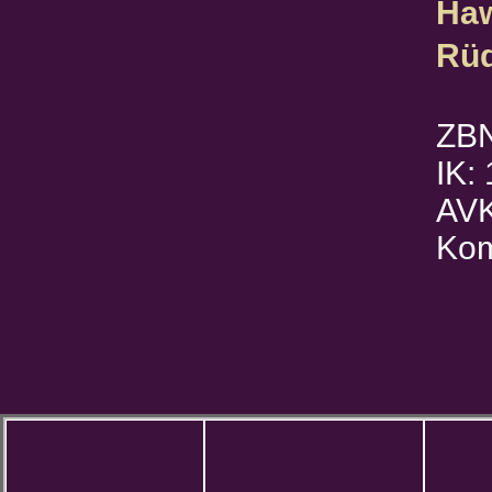
Ha
Rüd
ZB
IK:
AVK
Kom