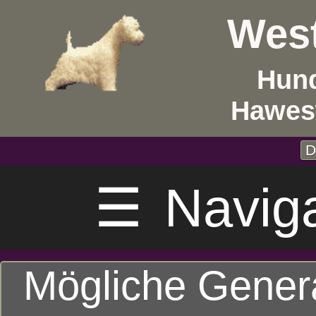
West
Hund
Hawes
D
☰
Navig
Mögliche Gener