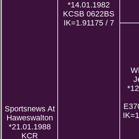
*14.01.1982
KCSB 0622BS
IK=1.91175 / 7
Wh
J
*12
E37
Sportsnews At
IK=1
Haweswalton
*21.01.1988
KCR