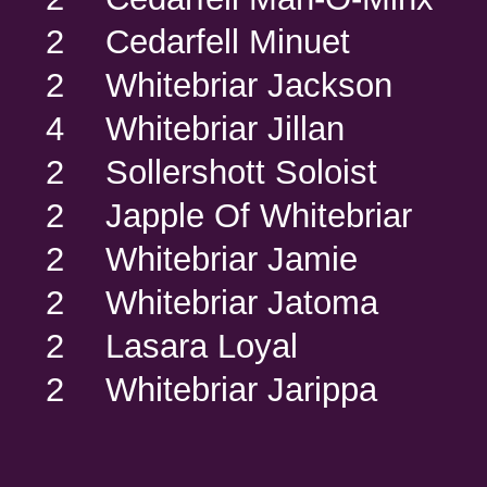
2
Cedarfell Minuet
2
Whitebriar Jackson
4
Whitebriar Jillan
2
Sollershott Soloist
2
Japple Of Whitebriar
2
Whitebriar Jamie
2
Whitebriar Jatoma
2
Lasara Loyal
2
Whitebriar Jarippa