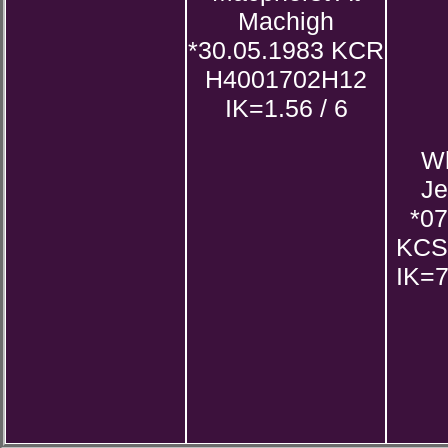
Machigh
*30.05.1983 KCR
H4001702H12
IK=1.56 / 6
Wh
Je
*07
KCS
IK=7