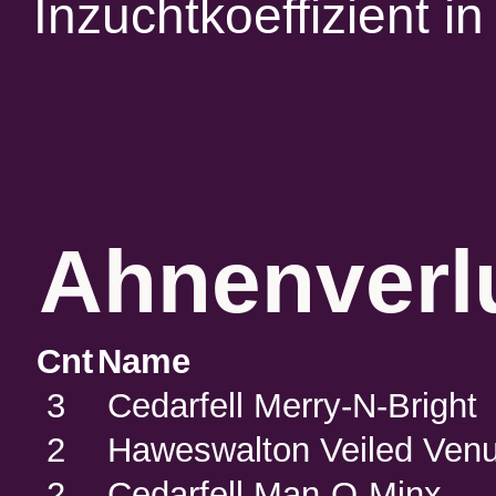
Inzuchtkoeffizient 
Ahnenverlu
Cnt
Name
3
Cedarfell Merry-N-Bright
2
Haweswalton Veiled Ven
2
Cedarfell Man-O-Minx