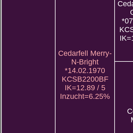
Ceda
*07
KCS
IK=
Cedarfell Merry-
N-Bright
*14.02.1970
KCSB2200BF
IK=12.89 / 5
Inzucht=6.25%
C