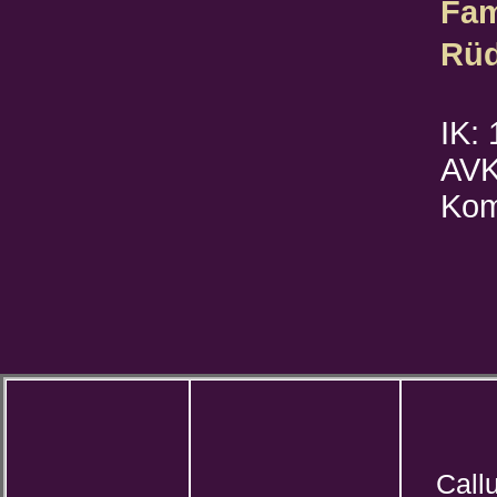
Fam
Rü
IK:
AVK
Kom
Call