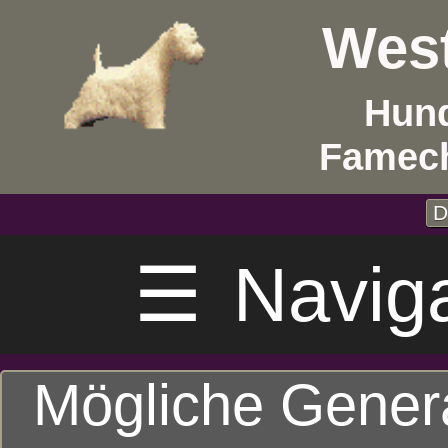
West
Hund
Famech
D
☰
Navig
Mögliche Gener