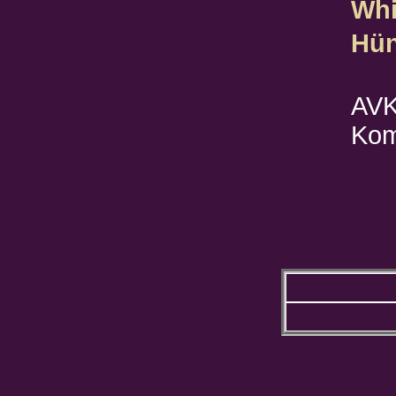
Whi
Hün
AVK
Kom