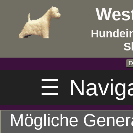
West
Hundein
S
D
☰
Navig
Mögliche Gener