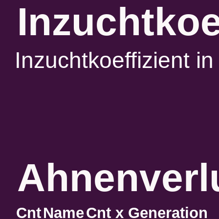
Inzuchtkoe
Inzuchtkoeffizient 
Ahnenverlu
Cnt
Name
Cnt x Generation