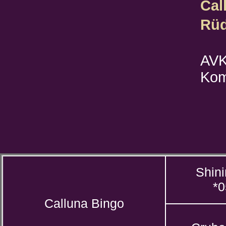
Cal
Rüd
AVK
Kom
Shini
*0
Calluna Bingo