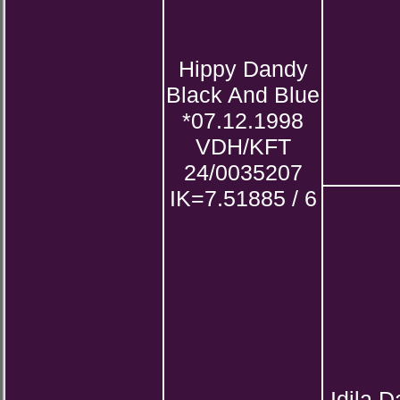
Hippy Dandy
Black And Blue
*07.12.1998
VDH/KFT
24/0035207
IK=7.51885 / 6
Idila 