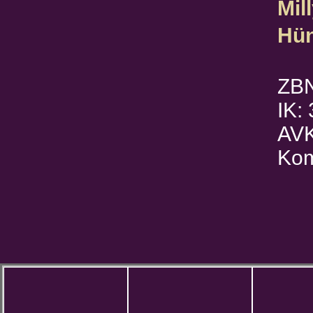
Mil
Hün
ZBN
IK:
AVK
Kom