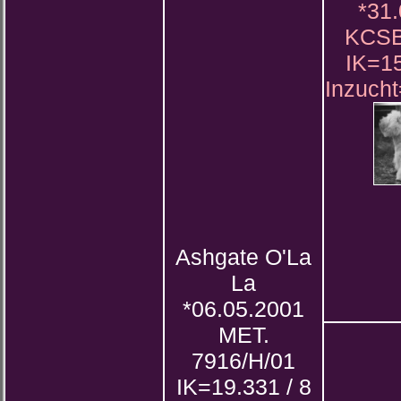
*31
KCSB
IK=15
Inzuch
Ashgate O'La
La
*06.05.2001
MET.
7916/H/01
IK=19.331 / 8