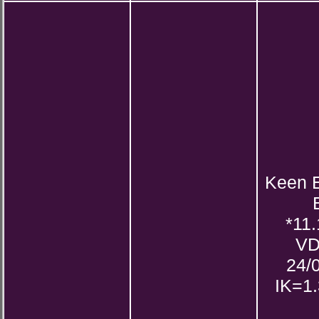
Keen 
*11
VD
24/
IK=1.