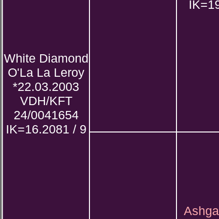
IK=19
White Diamond
O'La La Leroy
*22.03.2003
VDH/KFT
24/0041654
IK=16.2081 / 9
Ashgat