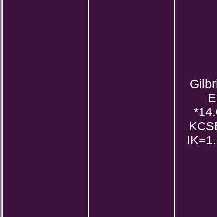
Gilb
E
*14
KCSB
IK=1.