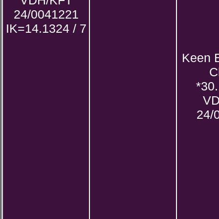
VDH/KFT
24/0041221
IK=14.1324 / 7
Keen 
C
*30
VD
24/