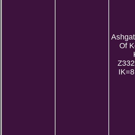
Ashga
Of K
Z332
IK=8