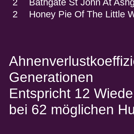
2
Bathgate St John At Ash
2
Honey Pie Of The Little
Ahnenverlustkoeffiz
Generationen
Entspricht 12 Wied
bei 62 möglichen H