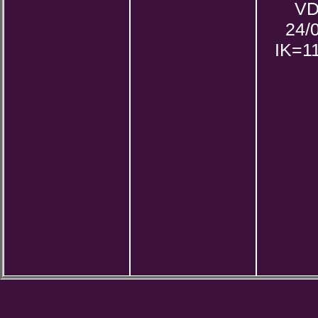
VD
24/
IK=11