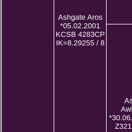
Ashgate Aros
*05.02.2001
KCSB 4283CP
IK=8.29255 / 8
A
Awl
*30.0
Z321