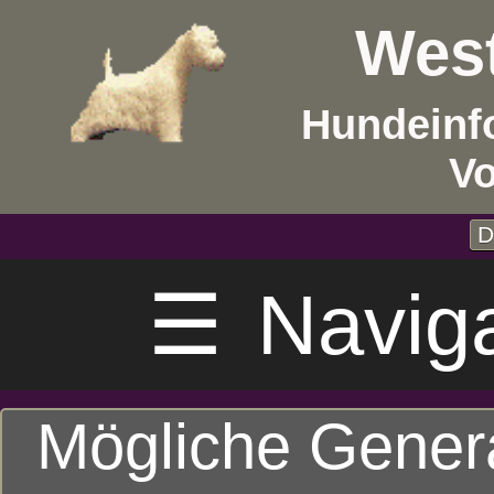
West
Hundeinf
V
D
☰
Navig
Mögliche Gener