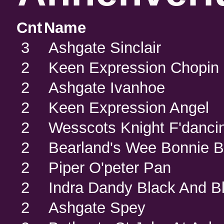
Cnt
Name
3
Ashgate Sinclair
2
Keen Expression Chopin
2
Ashgate Ivanhoe
2
Keen Expression Angel
2
Wesscots Knight F'danci
2
Bearland's Wee Bonnie 
2
Piper O'peter Pan
2
Indra Dandy Black And B
2
Ashgate Spey