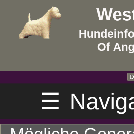
West
Hundeinfo
Of Ang
D
☰
Navig