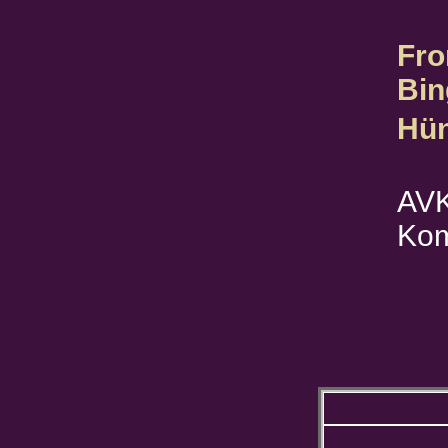
Fro
Bin
Hün
AVK
Kom