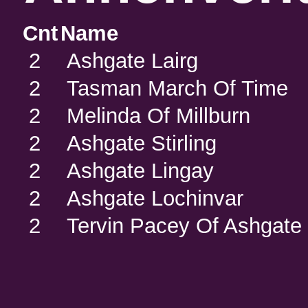
Cnt
Name
2
Ashgate Lairg
2
Tasman March Of Time
2
Melinda Of Millburn
2
Ashgate Stirling
2
Ashgate Lingay
2
Ashgate Lochinvar
2
Tervin Pacey Of Ashgate