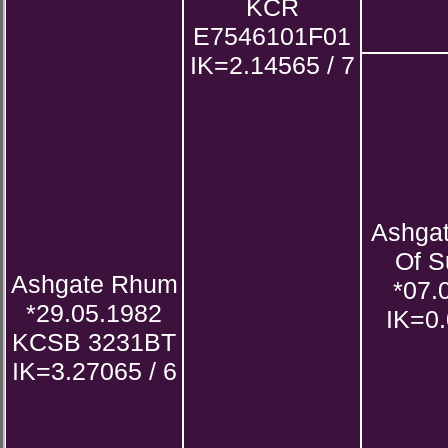
KCR
E7546101F01
IK=2.14565 / 7
Ashgat
Of S
Ashgate Rhum
*07.
*29.05.1982
IK=0.
KCSB 3231BT
IK=3.27065 / 6