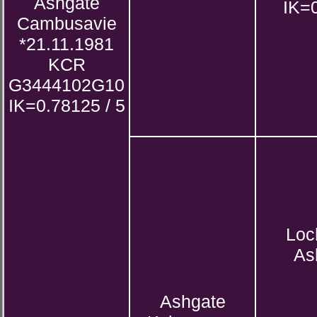
Ashgate
IK=0
Cambusavie
*21.11.1981
KCR
G3444102G10
IK=0.78125 / 5
Loc
As
Ashgate