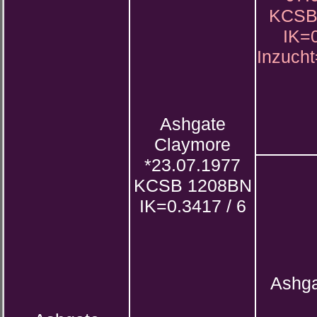
KCSB
IK=0
Inzuch
Ashgate
Claymore
*23.07.1977
KCSB 1208BN
IK=0.3417 / 6
Ashga