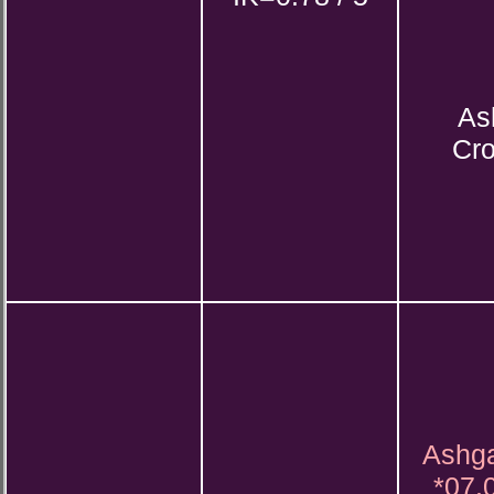
As
Cr
Ashga
*07.