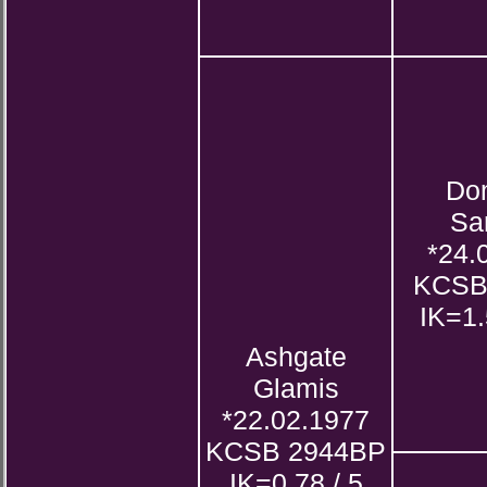
Do
Sa
*24.
KCSB
IK=1.
Ashgate
Glamis
*22.02.1977
KCSB 2944BP
IK=0.78 / 5