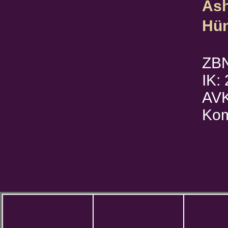
Ash
Hün
ZB
IK:
AVK
Kom