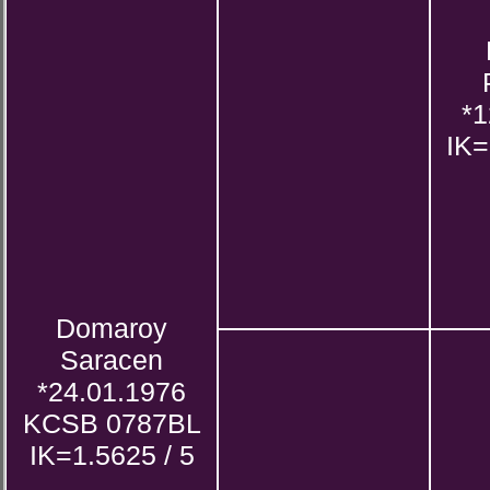
*1
IK=
Domaroy
Saracen
*24.01.1976
KCSB 0787BL
IK=1.5625 / 5