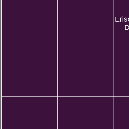
Eris
D