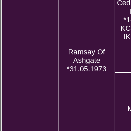
Ceda
*1
KC
IK
Ramsay Of
Ashgate
*31.05.1973
M