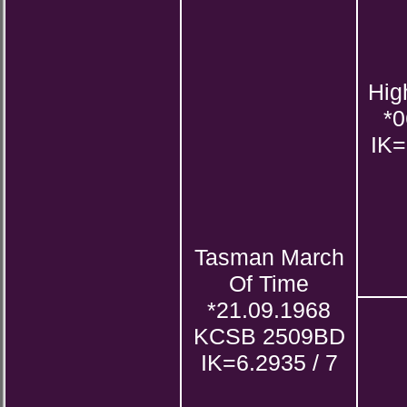
Hig
*0
IK=
Tasman March
Of Time
*21.09.1968
KCSB 2509BD
IK=6.2935 / 7