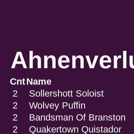
Ahnenverlu
Cnt
Name
2
Sollershott Soloist
2
Wolvey Puffin
2
Bandsman Of Branston
2
Quakertown Quistador