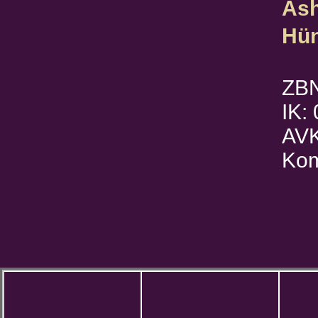
Ash
Hün
ZB
IK:
AVK
Kom