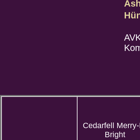
Ash
Hün
AVK
Kom
Cedarfell Merry
Bright