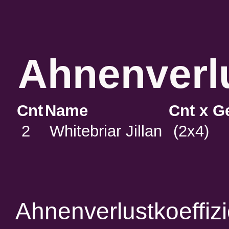
Ahnenverlu
Cnt
Name
Cnt x G
2
Whitebriar Jillan
(2x4)
Ahnenverlustkoeffiz