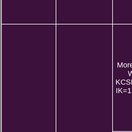
More
W
KCS
IK=1