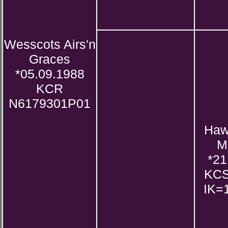
Wesscots Airs'n
Graces
*05.09.1988
KCR
N6179301P01
Haw
M
*21
KCS
IK=1