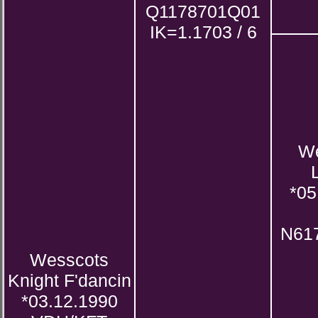
Q1178701Q01
IK=1.1703 / 6
We
*05
N61
Wesscots
Knight F'dancin
*03.12.1990