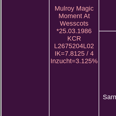
Mulroy Magic
Moment At
Wesscots
*25.03.1986
KCR
L2675204L02
IK=7.8125 / 4
Inzucht=3.125%
Sarm