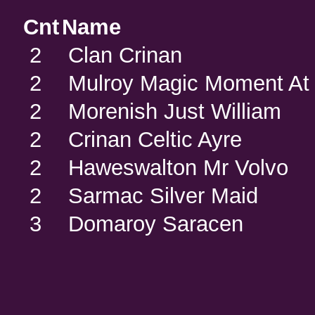
Cnt
Name
2
Clan Crinan
2
Mulroy Magic Moment At
2
Morenish Just William
2
Crinan Celtic Ayre
2
Haweswalton Mr Volvo
2
Sarmac Silver Maid
3
Domaroy Saracen