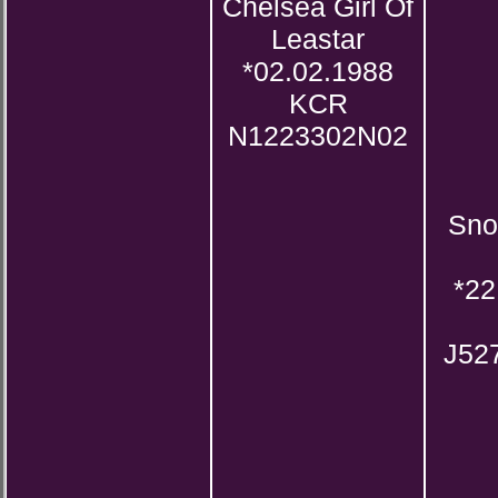
Chelsea Girl Of
Leastar
*02.02.1988
KCR
N1223302N02
Sno
*22
J52