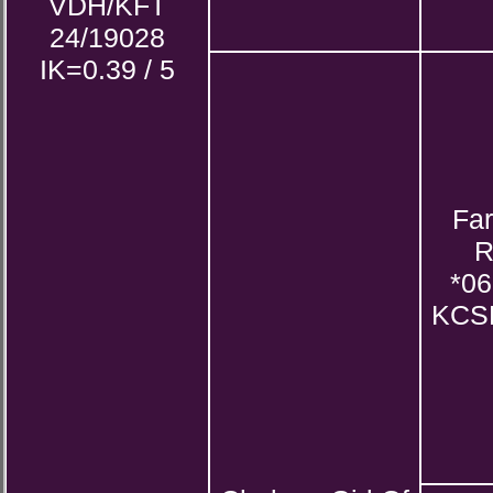
VDH/KFT
24/19028
IK=0.39 / 5
Fa
R
*06
KCS