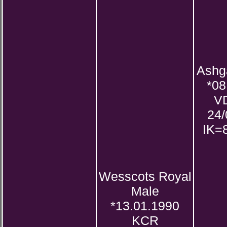
Ashg
*08
V
24
IK=8
Wesscots Royal
Male
*13.01.1990
KCR