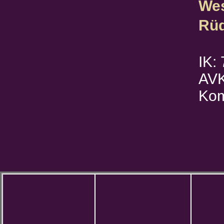
Wes
Rüd
IK:
AVK
Kom