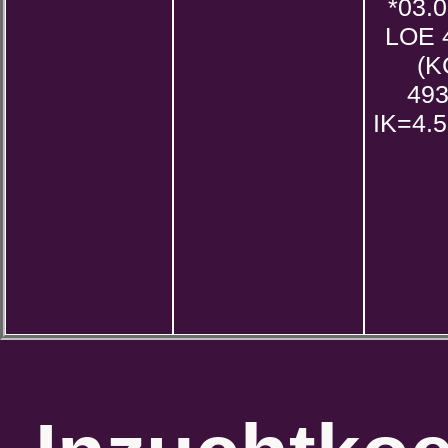
*03.
LOE 
(K
49
IK=4.5