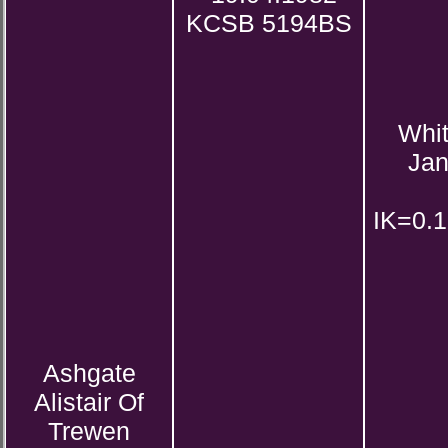
KCSB 5194BS
Whit
Jan
IK=0.1
Ashgate
Alistair Of
Trewen