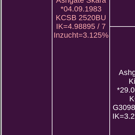
Ashgate Skara
*04.09.1983
KCSB 2520BU
IK=4.98895 / 7
Inzucht=3.125%
Ashg
K
*29.
K
G309
IK=3.2