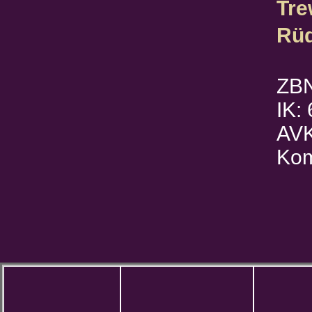
Tre
Rüd
ZBN
IK:
AVK
Kom