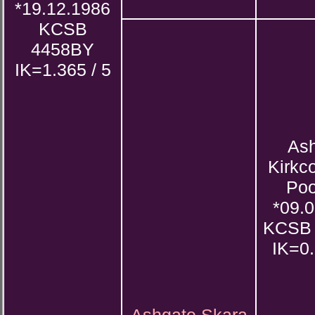
*19.12.1986
KCSB
4458BY
IK=1.365 / 5
As
Kirkc
Poo
*09.
KCSB
IK=0.