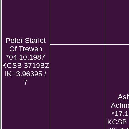
Peter Starlet
Of Trewen
*04.10.1987
KCSB 3719BZ
IK=3.96395 /
7
As
Achn
*17.
KCSB 