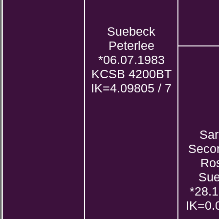
Suebeck
Peterlee
*06.07.1983
KCSB 4200BT
IK=4.09805 / 7
Sa
Seco
Ro
Su
*28.
IK=0.