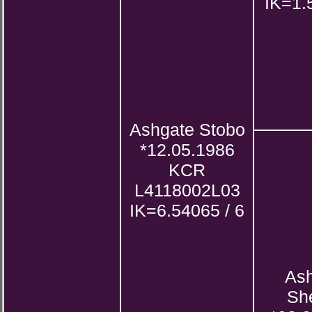
IK=1.
Ashgate Stobo
*12.05.1986
KCR
L4118002L03
IK=6.54065 / 6
As
Sh